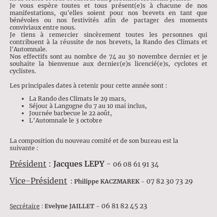
Je vous espère toutes et tous présent(e)s à chacune de nos
manifestations, qu'elles soient pour nos brevets en tant que
bénévoles ou nos festivités afin de partager des moments
conviviaux entre nous.
Je tiens à remercier sincèrement toutes les personnes qui
contribuent à la réussite de nos brevets, la Rando des Climats et
l'Automnale.
Nos effectifs sont au nombre de 74 au 30 novembre dernier et je
souhaite la bienvenue aux dernier(e)s licencié(e)s, cyclotes et
cyclistes.
Les principales dates à retenir pour cette année sont :
La Rando des Climats le 29 mars,
Séjour à Langogne du 7 au 10 mai inclus,
Journée barbecue le 22 août,
L’Automnale le 3 octobre
La composition du nouveau comité et de son bureau est la
suivante :
Président
:
Jacques LEPY
-
06 08 61 91 34
Vice-Président
:
07 82 30 73 29
Philippe KACZMAREK
-
06 81 82 45 23
Secrétaire
:
Evelyne JAILLET
-